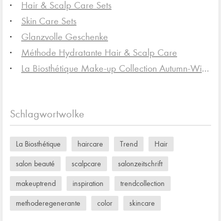
Hair & Scalp Care Sets
Skin Care Sets
Glanzvolle Geschenke
Méthode Hydratante Hair & Scalp Care
La Biosthétique Make-up Collection Autumn-Winter 2025/26
Schlagwortwolke
La Biosthétique
haircare
Trend
Hair
salon beauté
scalpcare
salonzeitschrift
makeuptrend
inspiration
trendcollection
methoderegenerante
color
skincare