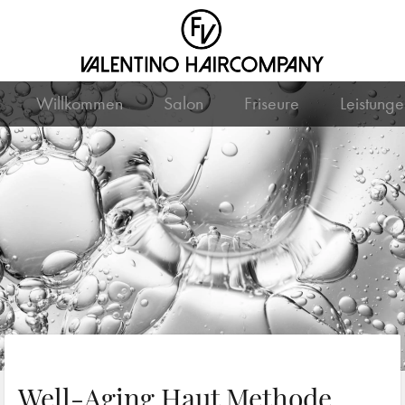
Willkommen
Salon
Friseure
Leistunge
Well-Aging Haut Methode