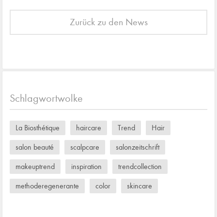
Zurück zu den News
Schlagwortwolke
La Biosthétique
haircare
Trend
Hair
salon beauté
scalpcare
salonzeitschrift
makeuptrend
inspiration
trendcollection
methoderegenerante
color
skincare