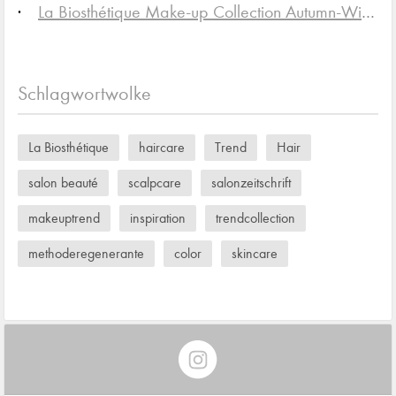
La Biosthétique Make-up Collection Autumn-Winter 2025/26
Schlagwortwolke
La Biosthétique
haircare
Trend
Hair
salon beauté
scalpcare
salonzeitschrift
makeuptrend
inspiration
trendcollection
methoderegenerante
color
skincare